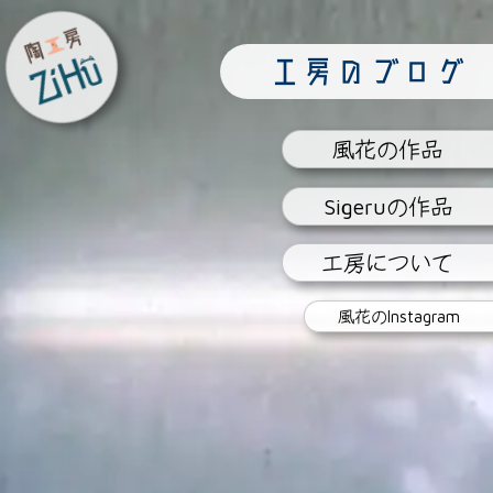
陶工房
工房のブログ
ZiHu
風花
の作品
Sigeru
の作品
工房
について
風花の
Instagram