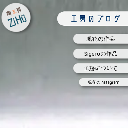
陶工房
工房のブログ
ZiHu
風花
の作品
Sigeru
の作品
工房
について
風花の
Instagram