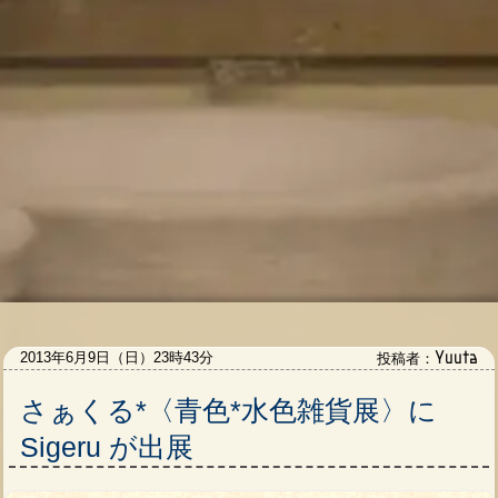
Yuuta
2013年6月9日（日）23時43分
投稿者：
さぁくる*〈青色*水色雑貨展〉に
Sigeru が出展