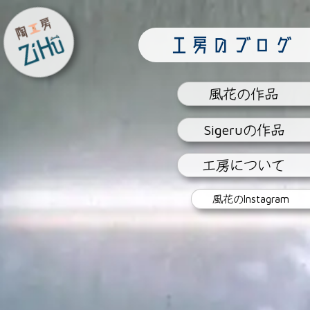
陶工房
工房のブログ
ZiHu
風花
の作品
Sigeru
の作品
工房
について
風花の
Instagram