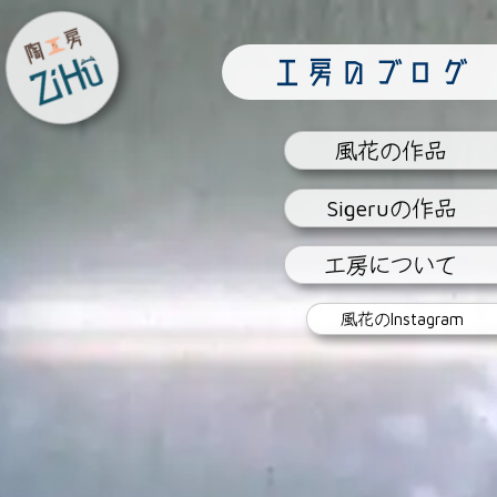
陶工房
工房のブログ
ZiHu
風花
の作品
Sigeru
の作品
工房
について
風花の
Instagram