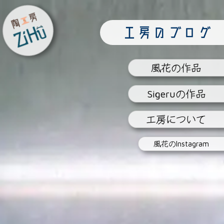
陶工房
工房のブログ
ZiHu
風花
の作品
Sigeru
の作品
工房
について
風花の
Instagram