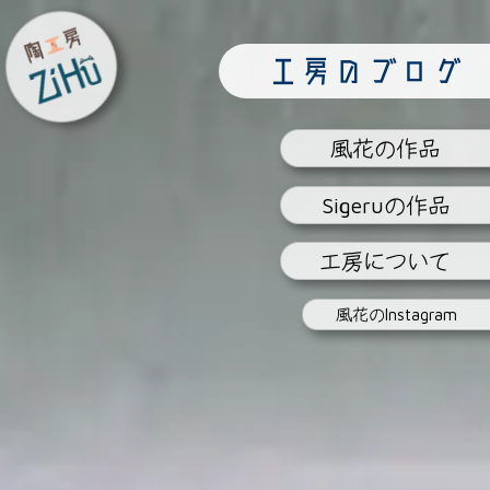
陶工房
工房のブログ
ZiHu
風花
の作品
Sigeru
の作品
工房
について
風花の
Instagram