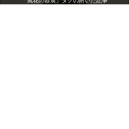
「風花の器展」タグの附いた記事
展示会
風花
隠れ家ギャラリー「えん」
ギャラリー
風花の器展
カテゴリー：
風花
,
催し物
,
陶器
,
工房
Yuuta
2008年12月1日（月）20時54分
投稿者：
「風花の器展」（12月2日～）搬入、
展示完了