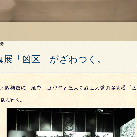
8分
真展「凶区」がざわつく。
大阪梅田に、風花、ユウタと三人で森山大道の写真展「凶
見に行く。