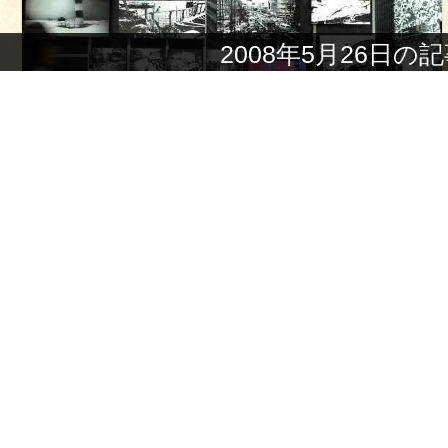
2008年5月26日の
森山大道の写真は、街を臭覚によって切り取る。それだ
、街に潜む猥雑な野生を映し出すという類の写真になって
が、そんな限定されたものにならないのは、臭覚を写真の
白と黒、そして焼きこまれることから立ち顕われる光に転
しまうからだ。