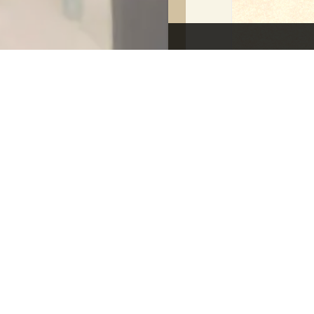
と
う
の
て