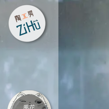
陶工房
ZiHu
風花