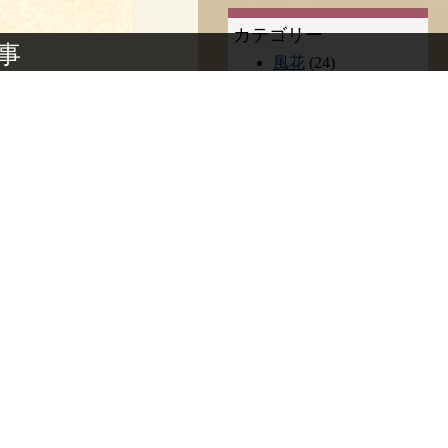
カテゴリー
記事
風花
(24)
Sigeru
(9)
催し物
(125)
ギャラリー
(14)
店
(13)
陶器
(66)
けだ
工房
(41)
しま
LINE スタンプ
(4)
食
(11)
印画
自然
(32)
移し
動物
(11)
アート
(11)
PHOTO
(10)