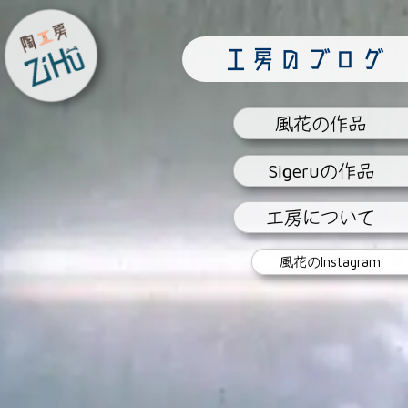
陶工房
工房のブログ
ZiHu
風花
の作品
Sigeru
の作品
工房
について
風花の
Instagram