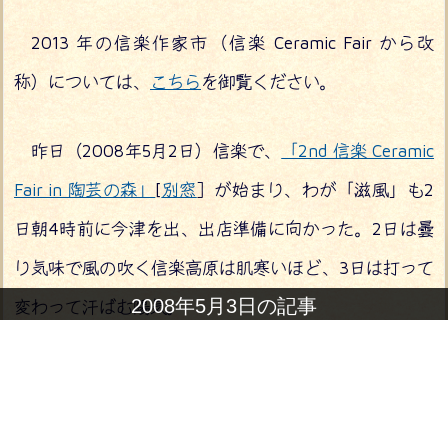
2013 年の信楽作家市（信楽 Ceramic Fair から改
称）については、
こちら
を御覧ください。
昨日（2008年5月2日）信楽で、
「2nd 信楽 Ceramic
Fair in 陶芸の森」
[
別窓
］が始まり、わが「滋風」も2
日朝4時前に今津を出、出店準備に向かった。2日は曇
り気味で風の吹く信楽高原は肌寒いほど、3日は打って
2008年5月3日の記事
変わって汗ばむ陽気。
今回「滋風」は、「正祥窯」さんと共同でテントを
借りて出品しています。（会場で渡される Fair案内図
では、「正祥窯」を目当てに尋ねてください。）