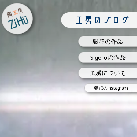
陶工房
工房のブログ
ZiHu
風花
の作品
Sigeru
の作品
工房
について
風花の
Instagram