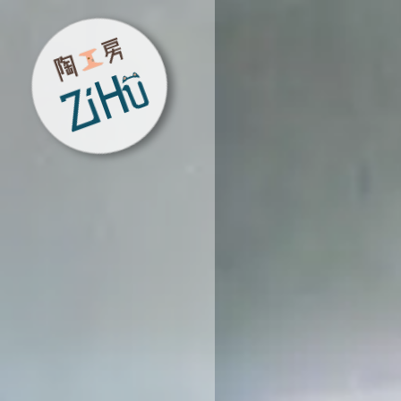
陶工房
ZiHu