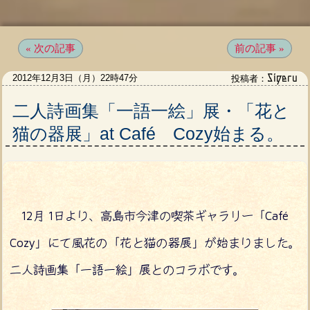
« 次の記事
前の記事 »
Sigeru
2012年12月3日（月）22時47分
投稿者：
二人詩画集「一語一絵」展・「花と
猫の器展」at Café Cozy始まる。
12月 1日より、高島市今津の喫茶ギャラリー「Café
Cozy」にて風花の「花と猫の器展」が始まりました。
二人詩画集「一語一絵」展とのコラボです。