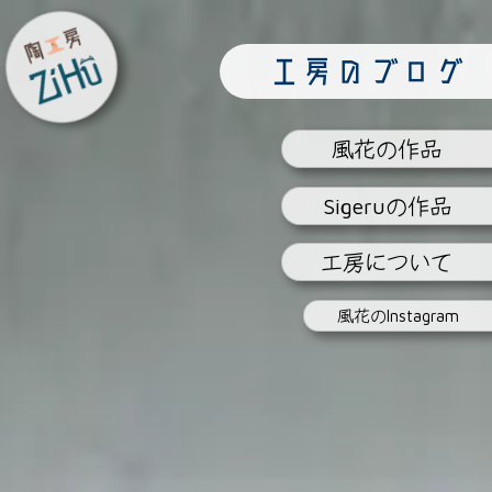
陶工房
工房のブログ
ZiHu
風花
の作品
Sigeru
の作品
工房
について
風花の
Instagram